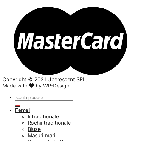
Copyright ©️ 2021 Uberescent SRL.
Made with
by
WP-Design
Caută
după:
Femei
Ii traditionale
Rochii traditionale
Bluze
Masuri mari