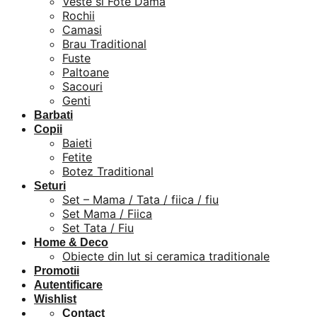
Veste si Fote Dama
Rochii
Camasi
Brau Traditional
Fuste
Paltoane
Sacouri
Genti
Barbati
Copii
Baieti
Fetite
Botez Traditional
Seturi
Set – Mama / Tata / fiica / fiu
Set Mama / Fiica
Set Tata / Fiu
Home & Deco
Obiecte din lut si ceramica traditionale
Promotii
Autentificare
Wishlist
Contact