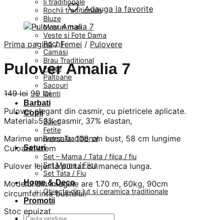
Ii traditionale
Adauga la favorite
Rochii traditionale
Bluze
Masuri mari
Veste si Fote Dama
Prima pagină
Rochii
/
Femei
/
Pulovere
Camasi
Brau Traditional
Pulover Amalia 7
Fuste
Paltoane
Sacouri
Prețul
Prețul
149
lei
99
lei
Genti
inițial
curent
Barbati
Pulover elegant din casmir, cu pietricele aplicate.
a
este:
Copii
Material: 53% casmir, 37% elastan,
fost:
99 lei.
Baieti
Fetite
149 lei.
Marime universala: 108 cm bust, 58 cm lungime
Botez Traditional
Culoare: crem
Seturi
Set – Mama / Tata / fiica / fiu
Set Mama / Fiica
Pulover lejer la purtat cu maneca lunga.
Set Tata / Fiu
Home & Deco
Modelul din imagine are 1.70 m, 60kg, 90cm
Obiecte din lut si ceramica traditionale
circumferinta bustului.
Promotii
Stoc epuizat
Caută