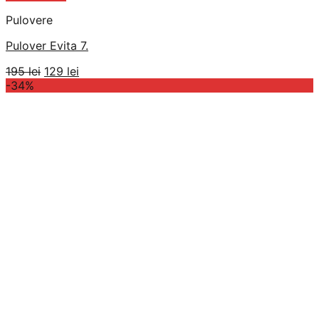
Pulovere
Pulover Evita 7.
Prețul
Prețul
195
lei
129
lei
inițial
curent
-34%
a
este:
fost:
129 lei.
195 lei.