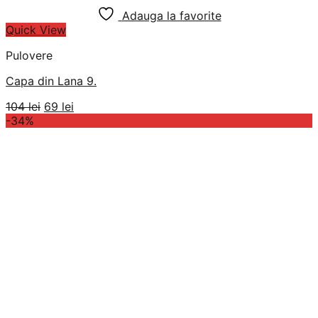
Adauga la favorite
Quick View
Pulovere
Capa din Lana 9.
Prețul
Prețul
104
lei
69
lei
inițial
curent
-34%
a
este:
fost:
69 lei.
104 lei.