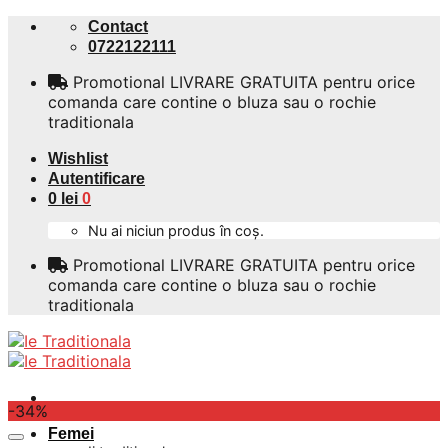
Skip
Contact
to
0722122111
content
Promotional LIVRARE GRATUITA pentru orice
comanda care contine o bluza sau o rochie
traditionala
Wishlist
Autentificare
0
lei
0
Nu ai niciun produs în coș.
Promotional LIVRARE GRATUITA pentru orice
comanda care contine o bluza sau o rochie
traditionala
-34%
Femei