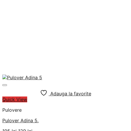
Adauga la favorite
Quick View
Pulovere
Pulover Adina 5.
Prețul
Prețul
195
lei
129
lei