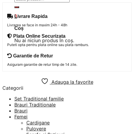
după:
Livrare Rapida
0
Livrarea se face in maxim 24h - 48h
Coș
Plata Online Securizata
Nu ai niciun produs în coș.
Puteti opta pentru plata online sau plata ramburs.
Garantie de Retur
Asiguram garantie de retur timp de 14 zile.
Adauga la favorite
Categorii
Set Traditional familie
Brauri Traditionale
Brauri
Femei
Cardigane
Pulovere