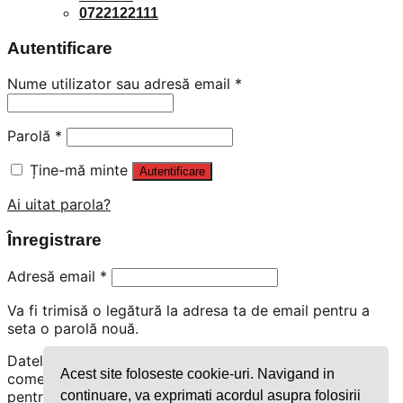
0722122111
Autentificare
Nume utilizator sau adresă email
*
Parolă
*
Ține-mă minte
Autentificare
Ai uitat parola?
Înregistrare
Adresă email
*
Va fi trimisă o legătură la adresa ta de email pentru a
seta o parolă nouă.
Datele dvs. personale vor fi utilizate pentru procesarea
Acest site foloseste cookie-uri. Navigand in
comenzii dvs., pentru experiența pe întregul site și
pentru alte scopuri descrise în
politică de
continuare, va exprimati acordul asupra folosirii