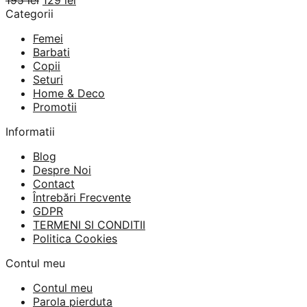
inițial
curent
Categorii
a
este:
Femei
fost:
129 lei.
Barbati
195 lei.
Copii
Seturi
Home & Deco
Promotii
Informatii
Blog
Despre Noi
Contact
Întrebări Frecvente
GDPR
TERMENI SI CONDITII
Politica Cookies
Contul meu
Contul meu
Parola pierduta