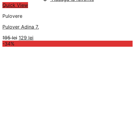
Quick View
Pulovere
Pulover Adina 7.
Prețul
Prețul
195
lei
129
lei
inițial
curent
-34%
a
este:
fost:
129 lei.
195 lei.