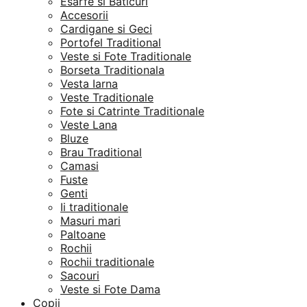
Esarfe si Baticuri
Accesorii
Cardigane si Geci
Portofel Traditional
Veste si Fote Traditionale
Borseta Traditionala
Vesta Iarna
Veste Traditionale
Fote si Catrinte Traditionale
Veste Lana
Bluze
Brau Traditional
Camasi
Fuste
Genti
Ii traditionale
Masuri mari
Paltoane
Rochii
Rochii traditionale
Sacouri
Veste si Fote Dama
Copii