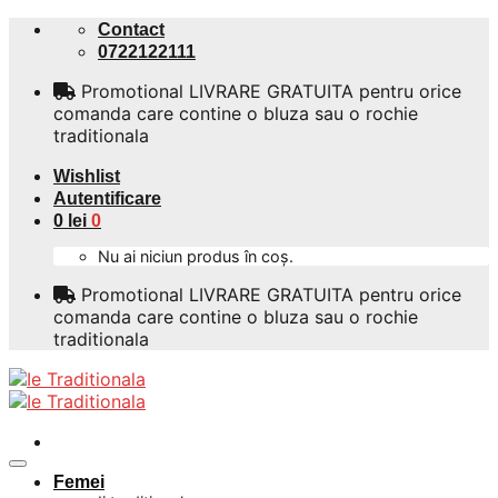
Skip
Contact
to
0722122111
content
Promotional LIVRARE GRATUITA pentru orice
comanda care contine o bluza sau o rochie
traditionala
Wishlist
Autentificare
0
lei
0
Nu ai niciun produs în coș.
Promotional LIVRARE GRATUITA pentru orice
comanda care contine o bluza sau o rochie
traditionala
Femei