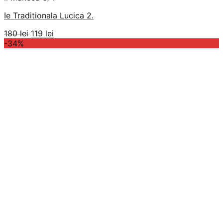
Ie Traditionala Lucica 2.
Prețul
Prețul
180
lei
119
lei
inițial
curent
-34%
a
este:
fost:
119 lei.
180 lei.