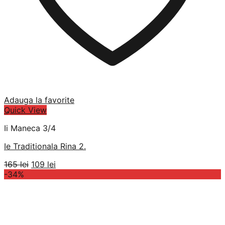
Adauga la favorite
Quick View
Ii Maneca 3/4
Ie Traditionala Rina 2.
Prețul
Prețul
165
lei
109
lei
inițial
curent
-34%
a
este:
fost:
109 lei.
165 lei.