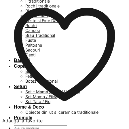
Ii traditionale
Rochii traditionale
Bluze
Masuri mari
Veste si Fote Dama
Rochii
Camasi
Brau Traditional
Fuste
Paltoane
Sacouri
Genti
Barbati
Copii
Baieti
Fetite
Botez Traditional
Seturi
Set – Mama / Tata / fiica / fiu
Set Mama / Fiica
Set Tata / Fiu
Home & Deco
Obiecte din lut si ceramica traditionale
Promotii
Adauga la favorite
Caută