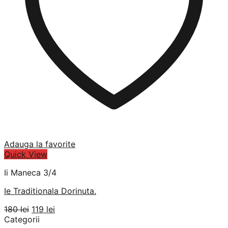
Adauga la favorite
Quick View
Ii Maneca 3/4
Ie Traditionala Dorinuta.
Prețul
Prețul
180
lei
119
lei
inițial
curent
Categorii