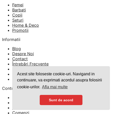
a
este:
Femei
fost:
119 lei.
Barbati
180 lei.
Copii
Seturi
Home & Deco
Promotii
Informatii
Blog
Despre Noi
Contact
Întrebări Frecvente
GDPR
TERMENI SI CONDITII
Acest site foloseste cookie-uri. Navigand in
Politica Cookies
continuare, va exprimati acordul asupra folosirii
cookie-urilor.
Afla mai multe
Contul meu
Contul meu
Sunt de acord
Parola pierduta
Finalizare comandă
Comenzi