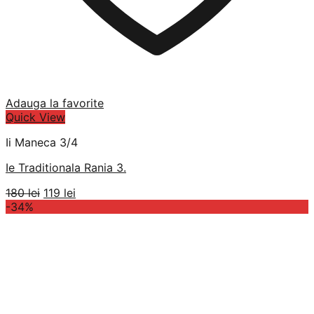
Adauga la favorite
Quick View
Ii Maneca 3/4
Ie Traditionala Rania 3.
Prețul
Prețul
180
lei
119
lei
inițial
curent
-34%
a
este:
fost:
119 lei.
180 lei.