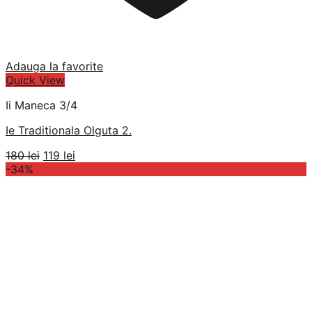
Adauga la favorite
Quick View
Ii Maneca 3/4
Ie Traditionala Olguta 2.
Prețul
Prețul
180
lei
119
lei
inițial
curent
-34%
a
este:
fost:
119 lei.
180 lei.