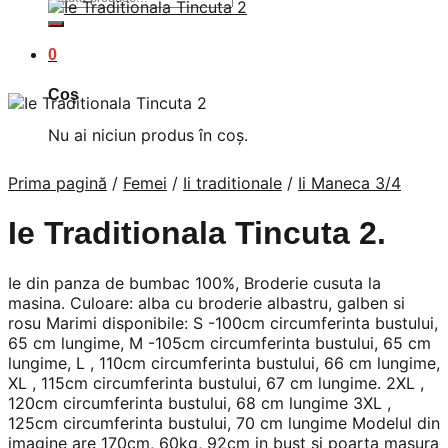
după:
0
Coș
Nu ai niciun produs în coș.
Prima pagină
/
Femei
/
Ii traditionale
/
Ii Maneca 3/4
Ie Traditionala Tincuta 2.
Ie din panza de bumbac 100%, Broderie cusuta la
masina. Culoare: alba cu broderie albastru, galben si
rosu Marimi disponibile: S -100cm circumferinta bustului,
65 cm lungime, M -105cm circumferinta bustului, 65 cm
lungime, L , 110cm circumferinta bustului, 66 cm lungime,
XL , 115cm circumferinta bustului, 67 cm lungime. 2XL ,
120cm circumferinta bustului, 68 cm lungime 3XL ,
125cm circumferinta bustului, 70 cm lungime Modelul din
imagine are 170cm, 60kg, 92cm in bust si poarta masura