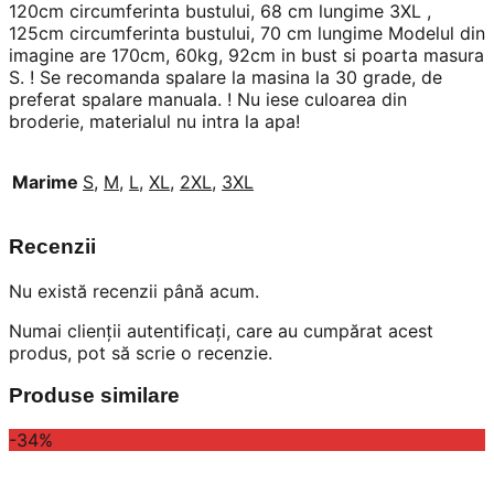
120cm circumferinta bustului, 68 cm lungime 3XL ,
125cm circumferinta bustului, 70 cm lungime Modelul din
imagine are 170cm, 60kg, 92cm in bust si poarta masura
S. ! Se recomanda spalare la masina la 30 grade, de
preferat spalare manuala. ! Nu iese culoarea din
broderie, materialul nu intra la apa!
Marime
S
,
M
,
L
,
XL
,
2XL
,
3XL
Recenzii
Nu există recenzii până acum.
Numai clienții autentificați, care au cumpărat acest
produs, pot să scrie o recenzie.
Produse similare
-34%