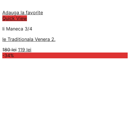
Adauga la favorite
Quick View
Ii Maneca 3/4
Ie Traditionala Venera 2.
Prețul
Prețul
180
lei
119
lei
inițial
curent
-34%
a
este:
fost:
119 lei.
180 lei.