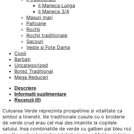
Ii Maneca Lunga
Ii Maneca 3/4
Masuri mari
Paltoane
Rochii
Rochii traditionale
Sacouri
Veste si Fote Dama
Copii
Barbati
Uncategorized
Botez Traditional
Mega Reduceri
Descriere
Informații suplimentare
Recenzii (0)
Culoarea Verde reprezinta prospetime si vitalitate ca
simbol a tineretii. Iile traditionale cusute cu o broderie
de verde crud erau cel mai des intalnite la copilele
satului. Insa combinatiile de verde cu galben pai bleu roz