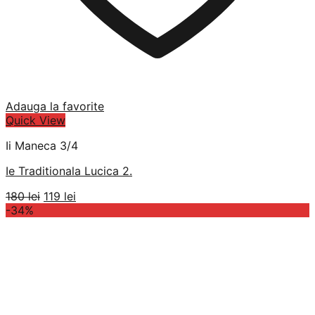
Adauga la favorite
Quick View
Ii Maneca 3/4
Ie Traditionala Lucica 2.
Prețul
Prețul
180
lei
119
lei
inițial
curent
-34%
a
este:
fost:
119 lei.
180 lei.