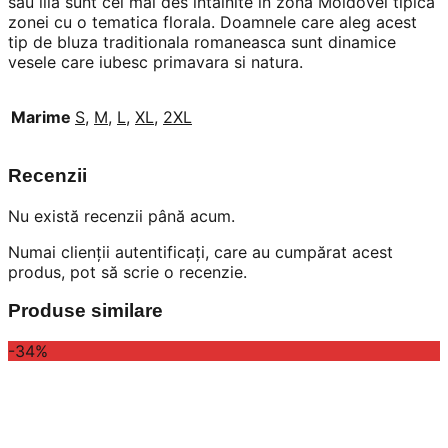
sau lila sunt cel mai des intalnite in zona Moldovei tipica
zonei cu o tematica florala. Doamnele care aleg acest
tip de bluza traditionala romaneasca sunt dinamice
vesele care iubesc primavara si natura.
Marime
S
,
M
,
L
,
XL
,
2XL
Recenzii
Nu există recenzii până acum.
Numai clienții autentificați, care au cumpărat acest
produs, pot să scrie o recenzie.
Produse similare
-34%