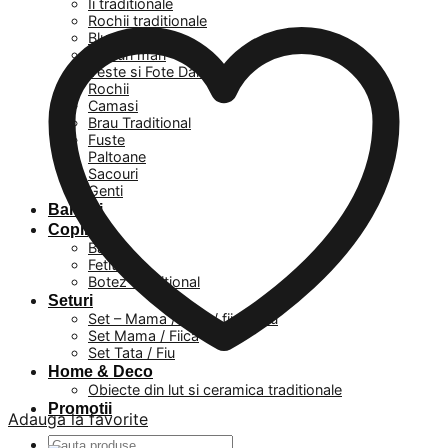
Ii traditionale
Rochii traditionale
Bluze
Masuri mari
Veste si Fote Dama
Rochii
Camasi
Brau Traditional
Fuste
Paltoane
Sacouri
Genti
Barbati
Copii
Baieti
Fetite
Botez Traditional
Seturi
Set – Mama / Tata / fiica / fiu
Set Mama / Fiica
Set Tata / Fiu
Home & Deco
Obiecte din lut si ceramica traditionale
Promotii
Adauga la favorite
Caută