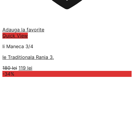
Adauga la favorite
Quick View
Ii Maneca 3/4
Ie Traditionala Rania 3.
Prețul
Prețul
180
lei
119
lei
inițial
curent
-34%
a
este:
fost:
119 lei.
180 lei.