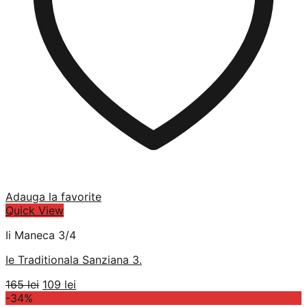
Adauga la favorite
Quick View
Ii Maneca 3/4
Ie Traditionala Sanziana 3.
Prețul
Prețul
165
lei
109
lei
inițial
curent
-34%