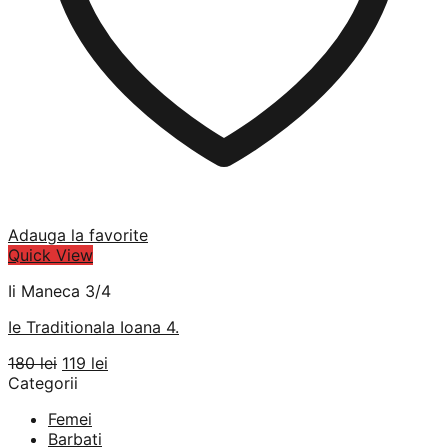
Adauga la favorite
Quick View
Ii Maneca 3/4
Ie Traditionala Ioana 4.
Prețul
Prețul
180
lei
119
lei
inițial
curent
Categorii
a
este:
Femei
fost:
119 lei.
Barbati
180 lei.