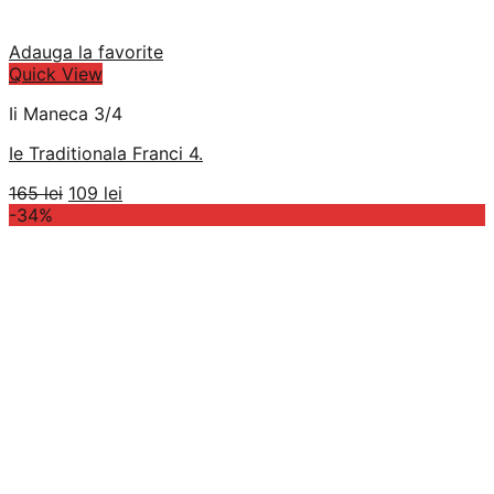
Adauga la favorite
Quick View
Ii Maneca 3/4
Ie Traditionala Franci 4.
Prețul
Prețul
165
lei
109
lei
inițial
curent
-34%
a
este:
fost:
109 lei.
165 lei.