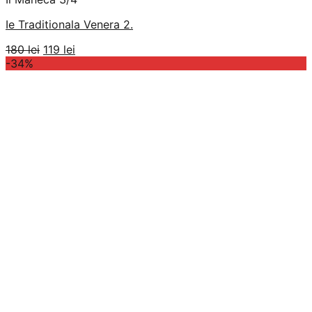
Ie Traditionala Venera 2.
Prețul
Prețul
180
lei
119
lei
inițial
curent
-34%
a
este:
fost:
119 lei.
180 lei.