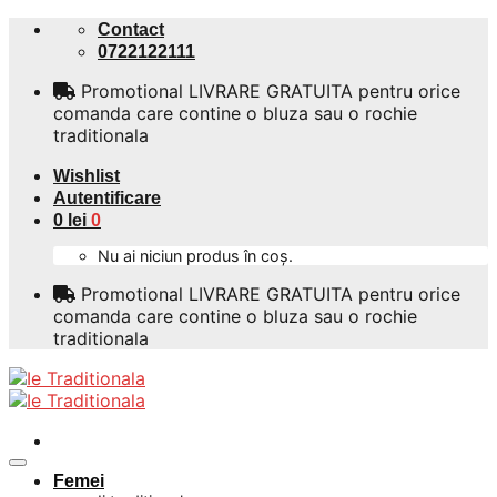
Skip
Contact
to
0722122111
content
Promotional LIVRARE GRATUITA pentru orice
comanda care contine o bluza sau o rochie
traditionala
Wishlist
Autentificare
0
lei
0
Nu ai niciun produs în coș.
Promotional LIVRARE GRATUITA pentru orice
comanda care contine o bluza sau o rochie
traditionala
Femei