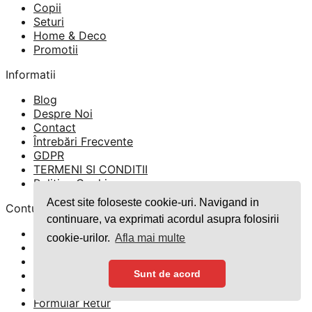
Copii
Seturi
Home & Deco
Promotii
Informatii
Blog
Despre Noi
Contact
Întrebări Frecvente
GDPR
TERMENI SI CONDITII
Politica Cookies
Acest site foloseste cookie-uri. Navigand in
Contul meu
continuare, va exprimati acordul asupra folosirii
Contul meu
cookie-urilor.
Afla mai multe
Parola pierduta
Finalizare comandă
Comenzi
Sunt de acord
Politica de retur
Formular Retur