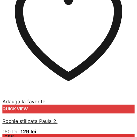
Adauga la favorite
QUICK VIEW
Rochie stilizata Paula 2.
Prețul
Prețul
180
lei
129
lei
inițial
curent
-35%