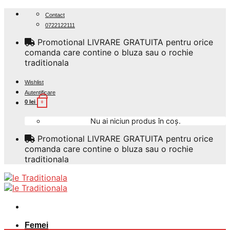
Skip
Contact
to
0722122111
content
Promotional LIVRARE GRATUITA pentru orice
comanda care contine o bluza sau o rochie
traditionala
Wishlist
Autentificare
0
lei
0
Nu ai niciun produs în coș.
Promotional LIVRARE GRATUITA pentru orice
comanda care contine o bluza sau o rochie
traditionala
Femei