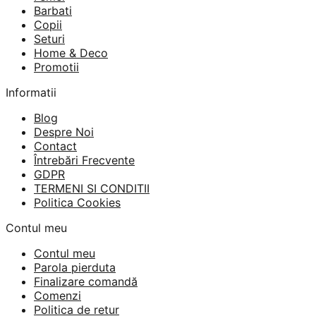
260 lei.
Barbati
Copii
Seturi
Home & Deco
Promotii
Informatii
Blog
Despre Noi
Contact
Întrebări Frecvente
GDPR
TERMENI SI CONDITII
Politica Cookies
Contul meu
Contul meu
Parola pierduta
Finalizare comandă
Comenzi
Politica de retur