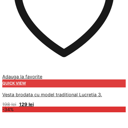
Adauga la favorite
QUICK VIEW
Vesta brodata cu model traditional Lucretia 3.
Prețul
Prețul
198
lei
129
lei
inițial
curent
-34%
a
este:
fost:
129 lei.
198 lei.