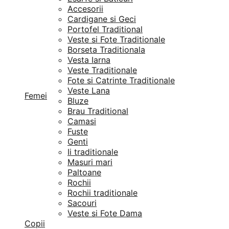
Accesorii
Cardigane si Geci
Portofel Traditional
Veste si Fote Traditionale
Borseta Traditionala
Vesta Iarna
Veste Traditionale
Fote si Catrinte Traditionale
Veste Lana
Femei
Bluze
Brau Traditional
Camasi
Fuste
Genti
Ii traditionale
Masuri mari
Paltoane
Rochii
Rochii traditionale
Sacouri
Veste si Fote Dama
Copii