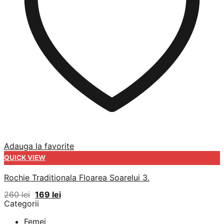
Adauga la favorite
QUICK VIEW
Rochie Traditionala Floarea Soarelui 3.
Prețul
Prețul
260
lei
169
lei
inițial
curent
Categorii
a
este:
fost:
169 lei.
Femei