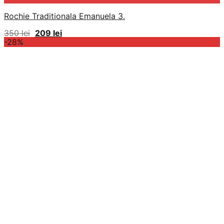
Rochie Traditionala Emanuela 3.
Prețul
Prețul
350
lei
209
lei
inițial
curent
-28%
a
este:
fost:
209 lei.
350 lei.