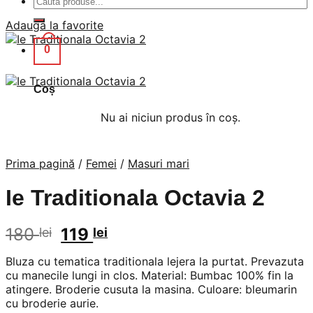
după:
Adauga la favorite
0
Coș
Nu ai niciun produs în coș.
Prima pagină
/
Femei
/
Masuri mari
Ie Traditionala Octavia 2
Prețul
Prețul
180
119
lei
lei
inițial
curent
Bluza cu tematica traditionala lejera la purtat. Prevazuta
a
este:
cu manecile lungi in clos. Material: Bumbac 100% fin la
fost:
119 lei.
atingere. Broderie cusuta la masina. Culoare: bleumarin
180 lei.
cu broderie aurie.