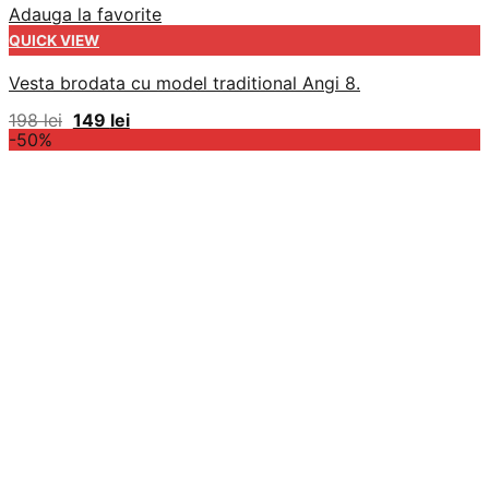
Adauga la favorite
QUICK VIEW
Vesta brodata cu model traditional Angi 8.
Prețul
Prețul
198
lei
149
lei
inițial
curent
-50%
a
este:
fost:
149 lei.
198 lei.