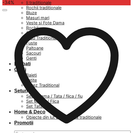
-34%
Ii traditionale
Rochii traditionale
Bluze
Masuri mari
Veste si Fote Dama
Rochii
Camasi
Brau Traditional
Fuste
Paltoane
Sacouri
Genti
Barbati
Copii
Baieti
Fetite
Botez Traditional
Seturi
Set – Mama / Tata / fiica / fiu
Set Mama / Fiica
Set Tata / Fiu
Home & Deco
Obiecte din lut si ceramica traditionale
Promotii
Caută