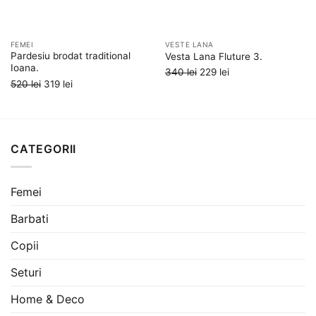
FEMEI
VESTE LANA
Pardesiu brodat traditional
Vesta Lana Fluture 3.
Ioana.
Prețul
Prețul
340
lei
229
lei
Prețul
Prețul
520
lei
319
lei
inițial
curent
inițial
curent
a
este:
a
este:
fost:
229 lei.
fost:
319 lei.
340 lei.
520 lei.
CATEGORII
Femei
Barbati
Copii
Seturi
Home & Deco