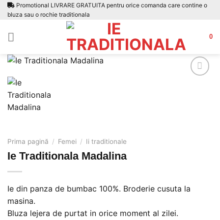
Skip
Promotional LIVRARE GRATUITA pentru orice comanda care contine o
bluza sau o rochie traditionala
to
content
0
Adauga
la
favorite
Prima pagină
/
Femei
/
Ii traditionale
Ie Traditionala Madalina
Ie din panza de bumbac 100%. Broderie cusuta la
masina.
Bluza lejera de purtat in orice moment al zilei.