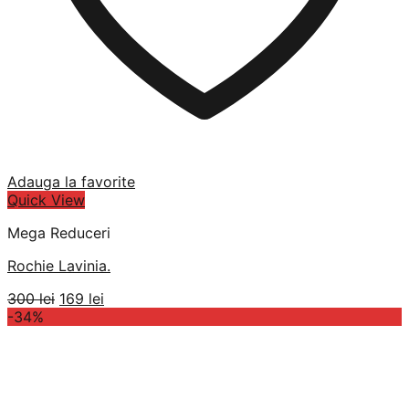
Adauga la favorite
Quick View
Mega Reduceri
Rochie Lavinia.
Prețul
Prețul
300
lei
169
lei
inițial
curent
-34%
a
este:
fost:
169 lei.
300 lei.