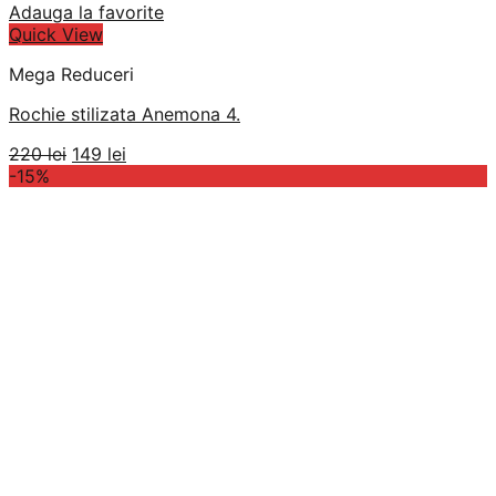
Adauga la favorite
Quick View
Mega Reduceri
Rochie stilizata Anemona 4.
Prețul
Prețul
220
lei
149
lei
inițial
curent
-15%
a
este:
fost:
149 lei.
220 lei.