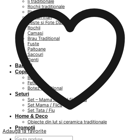
Ii traditionale
Rochii traditionale
Bluze
Masuri mari
Veste si Fote Dama
Rochii
Camasi
Brau Traditional
Fuste
Paltoane
Sacouri
Genti
Barbati
Copii
Baieti
Fetite
Botez Traditional
Seturi
Set – Mama / Tata / fiica / fiu
Set Mama / Fiica
Set Tata / Fiu
Home & Deco
Obiecte din lut si ceramica traditionale
Promotii
Adauga la favorite
Caută