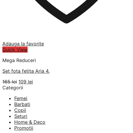
Adauga la favorite
Quick View
Mega Reduceri
Set fota fetita Aria 4.
Prețul
Prețul
165
lei
109
lei
inițial
curent
Categorii
a
este:
Femei
fost:
109 lei.
Barbati
165 lei.
Copii
Seturi
Home & Deco
Promotii