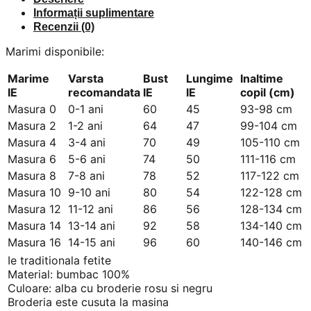
Informații suplimentare
Recenzii (0)
Marimi disponibile:
Marime
Varsta
Bust
Lungime
Inaltime
IE
recomandata
IE
IE
copil (cm)
Masura 0
0-1 ani
60
45
93-98 cm
Masura 2
1-2 ani
64
47
99-104 cm
Masura 4
3-4 ani
70
49
105-110 cm
Masura 6
5-6 ani
74
50
111-116 cm
Masura 8
7-8 ani
78
52
117-122 cm
Masura 10
9-10 ani
80
54
122-128 cm
Masura 12
11-12 ani
86
56
128-134 cm
Masura 14
13-14 ani
92
58
134-140 cm
Masura 16
14-15 ani
96
60
140-146 cm
Ie traditionala fetite
Material: bumbac 100%
Culoare: alba cu broderie rosu si negru
Broderia este cusuta la masina