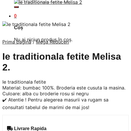
după:
0
Coș
Nu ai niciun produs în coș.
Prima pagină
/
Mega Reduceri
Ie traditionala fetite Melisa
2.
Ie traditionala fetite
Material: bumbac 100%. Broderia este cusuta la masina.
Culoare: alba cu broderie rosu si negru
✔️ Atentie ! Pentru alegerea masurii va rugam sa
consultati tabelul de marimi de mai jos!
Livrare Rapida