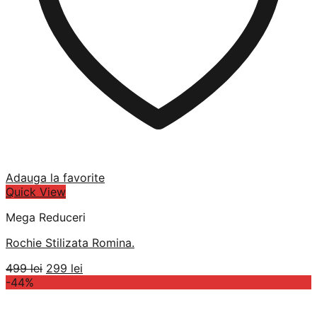
Adauga la favorite
Quick View
Mega Reduceri
Rochie Stilizata Romina.
Prețul
Prețul
499
lei
299
lei
inițial
curent
-44%
a
este:
fost:
299 lei.