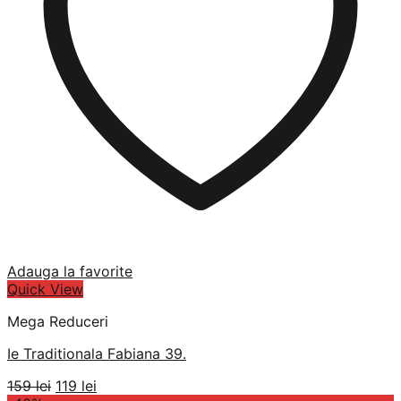
Adauga la favorite
Quick View
Mega Reduceri
Ie Traditionala Fabiana 39.
Prețul
Prețul
159
lei
119
lei