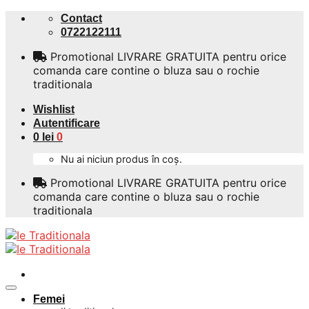
Skip
Contact
to
0722122111
content
Promotional LIVRARE GRATUITA pentru orice
comanda care contine o bluza sau o rochie
traditionala
Wishlist
Autentificare
0
lei
0
Nu ai niciun produs în coș.
Promotional LIVRARE GRATUITA pentru orice
comanda care contine o bluza sau o rochie
traditionala
Femei