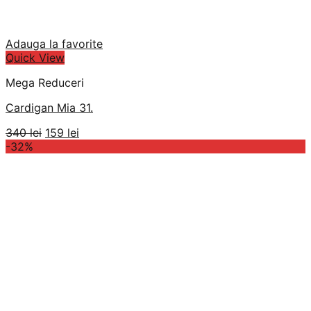
Adauga la favorite
Quick View
Mega Reduceri
Cardigan Mia 31.
Prețul
Prețul
340
lei
159
lei
inițial
curent
-32%
a
este:
fost:
159 lei.
340 lei.