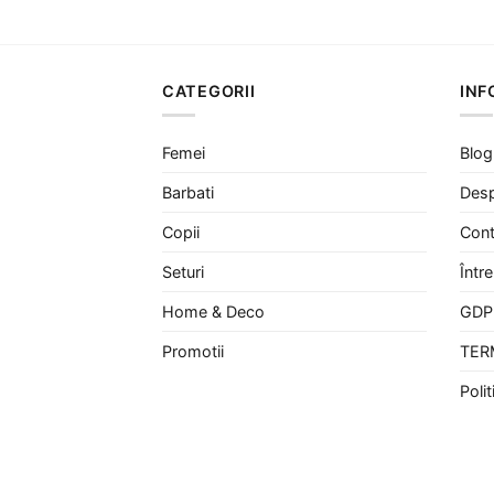
a
este:
fost:
149 lei.
225 lei.
CATEGORII
INF
Femei
Blog
Barbati
Desp
Copii
Cont
Seturi
Într
Home & Deco
GDP
Promotii
TER
Poli