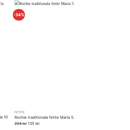
fost:
109 lei.
165 lei.
-34%
uga
Adauga
la
rite
favorite
FETITE
la 10
Rochie traditionala fetite Maria 5.
Prețul
Prețul
204
lei
135
lei
inițial
curent