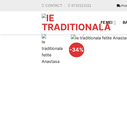
Skip
Prom
CONTACT
0722122111
to
content
FEMEI
B
-34%