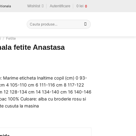
tionala
Wishlist
Autentificare
0
lei
0
Caută
după:
i
/
Fetite
nala fetite Anastasa
t
e: Marime eticheta Inaltime copil (cm) 0 93-
cm 4 105-110 cm 6 111-116 cm 8 117-122
m 12 128-134 cm 14 134-140 cm 16 140-146
ac 100% Culoare: alba cu broderie rosu si
te cusuta la masina