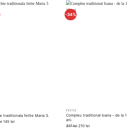
fost:
119 lei.
fost:
99 lei.
239 lei.
149 lei.
-34%
Adauga
Ada
la
la
favorite
favo
E
FETITE
Compleu traditional Ioana – de la 1 
e traditionala fetite Maria 3.
ani.
Prețul
Prețul
ei
145
lei
Prețul
Prețul
317
lei
210
lei
inițial
curent