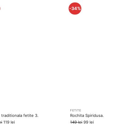
-34%
Adauga
Ada
la
la
favorite
favo
E
FETITE
traditionala fetite 3.
Rochita Spiridusa.
Prețul
Prețul
Prețul
Prețul
ei
119
lei
149
lei
99
lei
inițial
curent
inițial
curent
a
este:
a
este: