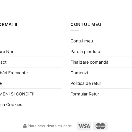
inițial
curent
a
este:
a
este:
fost:
145 lei.
fost:
210 lei.
204 lei.
317 lei.
ORMATII
CONTUL MEU
Contul meu
re Noi
Parola pierduta
act
Finalizare comandă
ebări Frecvente
Comenzi
R
Politica de retur
MENI SI CONDITII
Formular Retur
tica Cookies
Plata securizată cu cardul