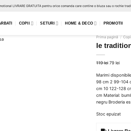
otional LIVRARE GRATUITA pentru orice comanda care contine o bluza sau o rochie tradi
ARBATI
COPII
SETURI
HOME & DECO
PROMOTII
Prima pagină
/
Copi
Ie traditio
Prețul
Prețul
119
lei
79
lei
Adauga
inițial
curen
la
Marimi disponibil
a
este:
favorite
98 cm 2 99-104 
fost:
79 lei.
cm 10 122-128 c
119 lei.
cm Material: bumb
negru Broderia es
Stoc epuizat