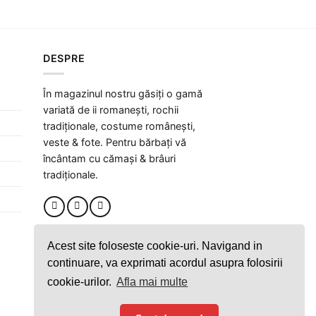
a
este:
fost:
135 lei.
204 lei.
DESPRE
În magazinul nostru găsiți o gamă
variată de ii romanești, rochii
tradiționale, costume românești,
veste & fote. Pentru bărbați vă
încântam cu cămași & brâuri
tradiționale.
Acest site foloseste cookie-uri. Navigand in
continuare, va exprimati acordul asupra folosirii
cookie-urilor.
Afla mai multe