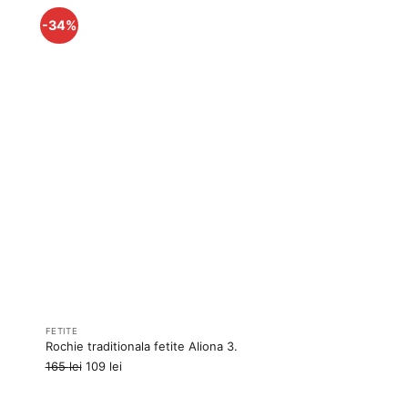
-34%
uga
Adauga
la
rite
favorite
FETITE
Rochie traditionala fetite Aliona 3.
Prețul
Prețul
165
lei
109
lei
inițial
curent
a
este: