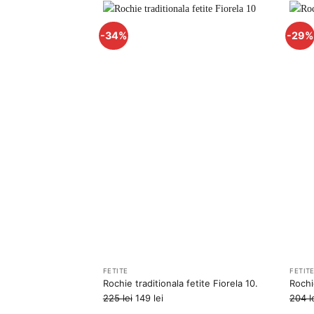
fost:
135 lei.
204 lei.
-34%
-29%
Adauga
la
favorite
FETITE
FETIT
Rochie traditionala fetite Fiorela 10.
Rochi
Prețul
Prețul
225
lei
149
lei
204
l
inițial
curent