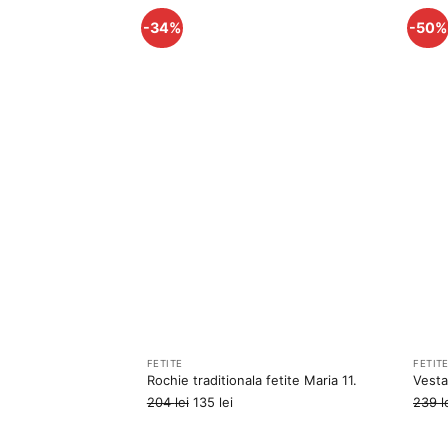
-34%
-50%
Adauga
la
favorite
FETITE
FETIT
Rochie traditionala fetite Maria 11.
Vesta 
Prețul
Prețul
204
lei
135
lei
239
l
inițial
curent
a
este: