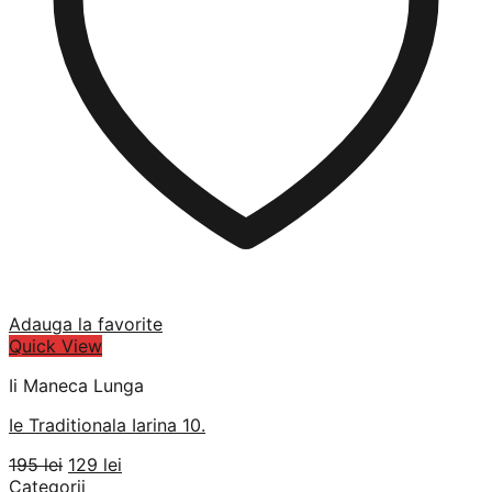
Adauga la favorite
Quick View
Ii Maneca Lunga
Ie Traditionala Iarina 10.
Prețul
Prețul
195
lei
129
lei
inițial
curent
Categorii