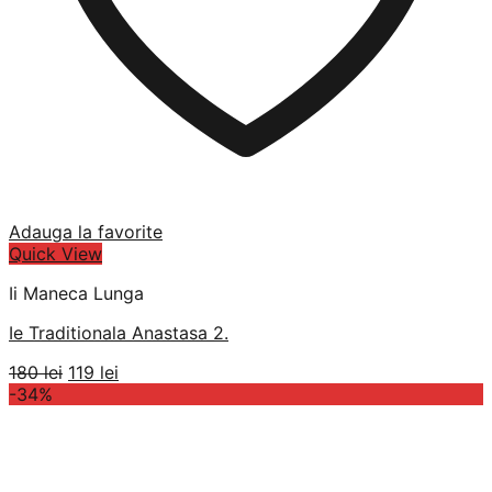
Adauga la favorite
Quick View
Ii Maneca Lunga
Ie Traditionala Anastasa 2.
Prețul
Prețul
180
lei
119
lei
inițial
curent
-34%
a
este:
fost:
119 lei.
180 lei.