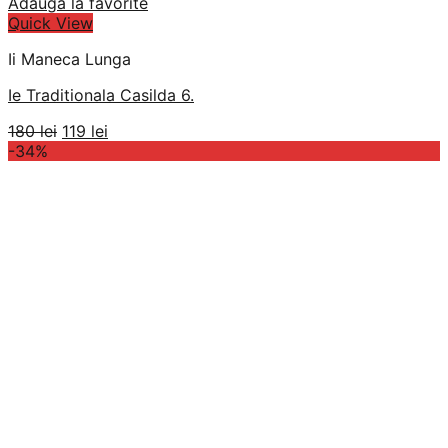
Adauga la favorite
Quick View
Ii Maneca Lunga
Ie Traditionala Casilda 6.
Prețul
Prețul
180
lei
119
lei
inițial
curent
-34%
a
este:
fost:
119 lei.
180 lei.