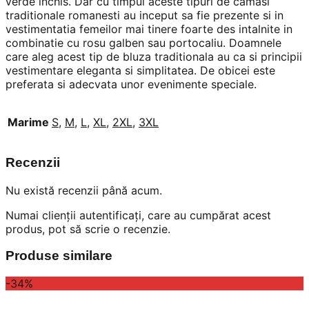
verde inchis. Dar cu timpul aceste tipuri de camasi
traditionale romanesti au inceput sa fie prezente si in
vestimentatia femeilor mai tinere foarte des intalnite in
combinatie cu rosu galben sau portocaliu. Doamnele
care aleg acest tip de bluza traditionala au ca si principii
vestimentare eleganta si simplitatea. De obicei este
preferata si adecvata unor evenimente speciale.
Marime
S
,
M
,
L
,
XL
,
2XL
,
3XL
Recenzii
Nu există recenzii până acum.
Numai clienții autentificați, care au cumpărat acest
produs, pot să scrie o recenzie.
Produse similare
-34%