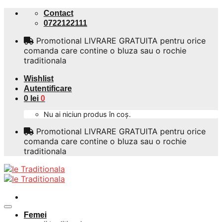
Skip
Contact
to
0722122111
content
Promotional LIVRARE GRATUITA pentru orice
comanda care contine o bluza sau o rochie
traditionala
Wishlist
Autentificare
0
lei
0
Nu ai niciun produs în coș.
Promotional LIVRARE GRATUITA pentru orice
comanda care contine o bluza sau o rochie
traditionala
Femei