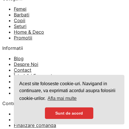
a
este:
Femei
fost:
129 lei.
Barbati
195 lei.
Copii
Seturi
Home & Deco
Promotii
Informatii
Blog
Despre Noi
Contact
Întrebări Frecvente
GDPR
Acest site foloseste cookie-uri. Navigand in
TERMENI SI CONDITII
continuare, va exprimati acordul asupra folosirii
Politica Cookies
cookie-urilor.
Afla mai multe
Contul meu
Contul meu
Sunt de acord
Parola pierduta
Finalizare comandă