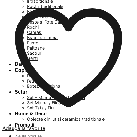
Ii traditionale
Rochii traditionale
Bluze
Masuri mari
Veste si Fote Dama
Rochii
Camasi
Brau Traditional
Fuste
Paltoane
Sacouri
Genti
Barbati
Copii
Baieti
Fetite
Botez Traditional
Seturi
Set – Mama / Tata / fiica / fiu
Set Mama / Fiica
Set Tata / Fiu
Home & Deco
Obiecte din lut si ceramica traditionale
Promotii
Adauga la favorite
Caută