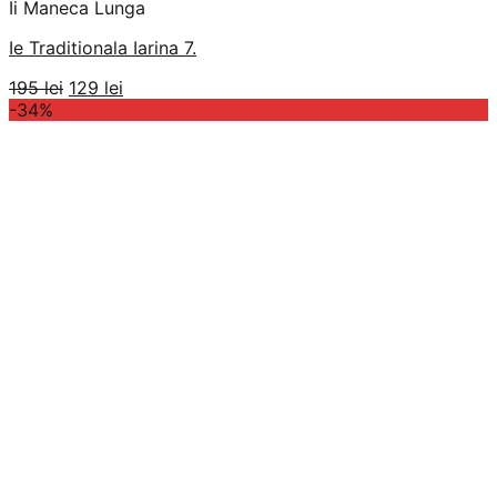
Ii Maneca Lunga
Ie Traditionala Iarina 7.
Prețul
Prețul
195
lei
129
lei
inițial
curent
-34%
a
este:
fost:
129 lei.
195 lei.