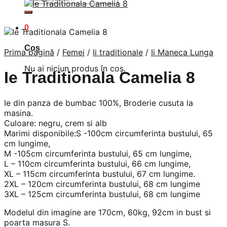
după:
0
Coș
Prima pagină
/
Femei
/
Ii traditionale
/
Ii Maneca Lunga
Nu ai niciun produs în coș.
Ie Traditionala Camelia 8
Ie din panza de bumbac 100%, Broderie cusuta la
masina.
Culoare: negru, crem si alb
Marimi disponibile:S -100cm circumferinta bustului, 65
cm lungime,
M -105cm circumferinta bustului, 65 cm lungime,
L – 110cm circumferinta bustului, 66 cm lungime,
XL – 115cm circumferinta bustului, 67 cm lungime.
2XL – 120cm circumferinta bustului, 68 cm lungime
3XL – 125cm circumferinta bustului, 68 cm lungime
Modelul din imagine are 170cm, 60kg, 92cm in bust si
poarta masura S.