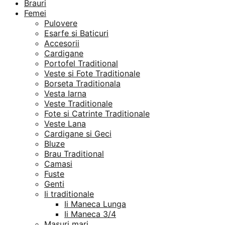
Brauri
Femei
Pulovere
Esarfe si Baticuri
Accesorii
Cardigane
Portofel Traditional
Veste si Fote Traditionale
Borseta Traditionala
Vesta Iarna
Veste Traditionale
Fote si Catrinte Traditionale
Veste Lana
Cardigane si Geci
Bluze
Brau Traditional
Camasi
Fuste
Genti
Ii traditionale
Ii Maneca Lunga
Ii Maneca 3/4
Masuri mari