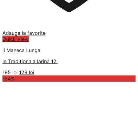
Adauga la favorite
Quick View
Ii Maneca Lunga
Ie Traditionala Iarina 12.
Prețul
Prețul
195
lei
129
lei
inițial
curent
-34%
a
este:
fost:
129 lei.
195 lei.