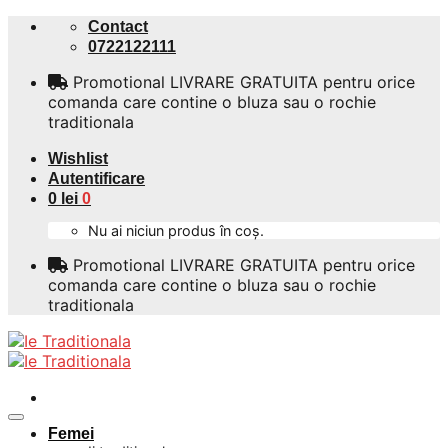
Skip
Contact
to
0722122111
content
Promotional LIVRARE GRATUITA pentru orice
comanda care contine o bluza sau o rochie
traditionala
Wishlist
Autentificare
0
lei
0
Nu ai niciun produs în coș.
Promotional LIVRARE GRATUITA pentru orice
comanda care contine o bluza sau o rochie
traditionala
Femei