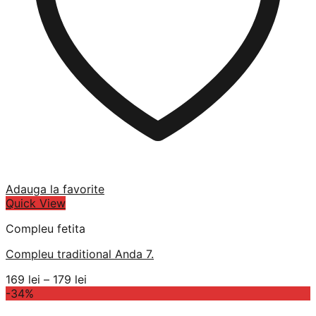
Adauga la favorite
Quick View
Compleu fetita
Compleu traditional Anda 7.
Interval
169
lei
–
179
lei
de
-34%
prețuri: