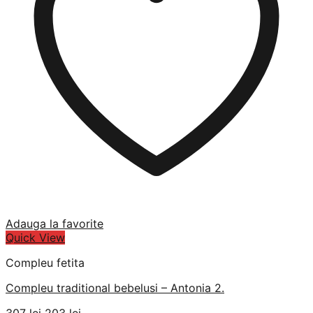
Adauga la favorite
Quick View
Compleu fetita
Compleu traditional bebelusi – Antonia 2.
Prețul
Prețul
307
lei
203
lei