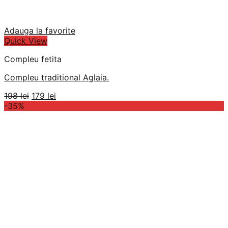
Adauga la favorite
Quick View
Compleu fetita
Compleu traditional Aglaia.
Prețul
Prețul
198
lei
179
lei
inițial
curent
-35%
a
este:
fost:
179 lei.
198 lei.