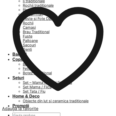
Ii traditionale
Rochii traditionale
Bluze
Masuri mari
Veste si Fote Dama
Rochii
Camasi
Brau Traditional
Fuste
Paltoane
Sacouri
Genti
Barbati
Copii
Baieti
Fetite
Botez Traditional
Seturi
Set – Mama / Tata / fiica / fiu
Set Mama / Fiica
Set Tata / Fiu
Home & Deco
Obiecte din lut si ceramica traditionale
Promotii
Adauga la favorite
Caută