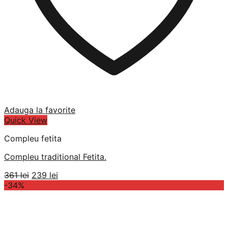
Adauga la favorite
Quick View
Compleu fetita
Compleu traditional Fetita.
Prețul
Prețul
361
lei
239
lei
inițial
curent
-34%
a
este:
fost:
239 lei.
361 lei.