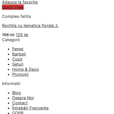
Adauga la favorite
Quick View
Compleu fetita
Rochita cu tematica florala 2.
Prețul
Prețul
198
lei
129
lei
inițial
curent
Categorii
a
este:
Femei
fost:
129 lei.
Barbati
198 lei.
Copii
Seturi
Home & Deco
Promotii
Informatii
Blog
Despre Noi
Contact
Întrebări Frecvente
GDPR