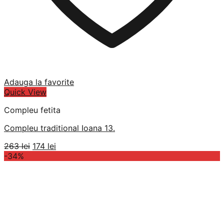
Adauga la favorite
Quick View
Compleu fetita
Compleu traditional Ioana 13.
Prețul
Prețul
263
lei
174
lei
inițial
curent
-34%
a
este:
fost:
174 lei.
263 lei.