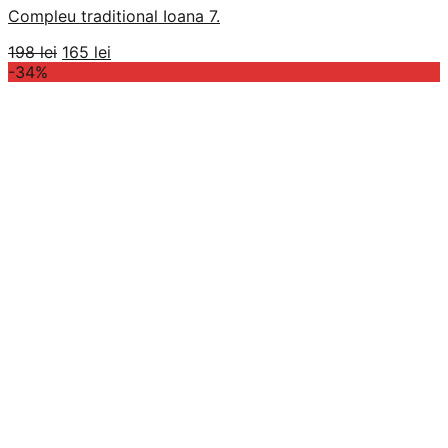
Compleu traditional Ioana 7.
Prețul
Prețul
198
lei
165
lei
inițial
curent
-34%
a
este:
fost:
165 lei.
198 lei.