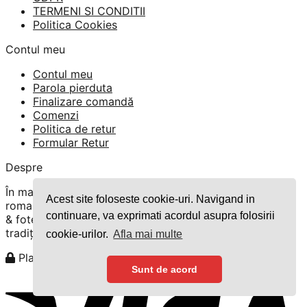
TERMENI SI CONDITII
Politica Cookies
Contul meu
Contul meu
Parola pierduta
Finalizare comandă
Comenzi
Politica de retur
Formular Retur
Despre
În magazinul nostru găsiți o gamă variată de ii
Acest site foloseste cookie-uri. Navigand in
romanești, rochii tradiționale, costume românești, veste
continuare, va exprimati acordul asupra folosirii
& fote. Pentru bărbați vă încântam cu cămași & brâuri
tradiționale.
cookie-urilor.
Afla mai multe
Plata securizată cu cardul
Sunt de acord