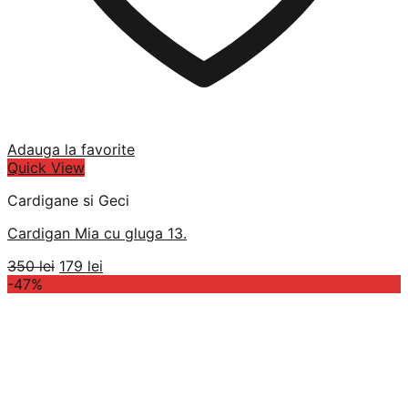
Adauga la favorite
Quick View
Cardigane si Geci
Cardigan Mia cu gluga 13.
Prețul
Prețul
350
lei
179
lei
inițial
curent
-47%
a
este:
fost:
179 lei.
350 lei.