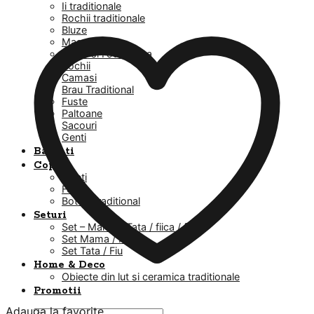
Ii traditionale
Rochii traditionale
Bluze
Masuri mari
Veste si Fote Dama
Rochii
Camasi
Brau Traditional
Fuste
Paltoane
Sacouri
Genti
Barbati
Copii
Baieti
Fetite
Botez Traditional
Seturi
Set – Mama / Tata / fiica / fiu
Set Mama / Fiica
Set Tata / Fiu
Home & Deco
Obiecte din lut si ceramica traditionale
Promotii
Adauga la favorite