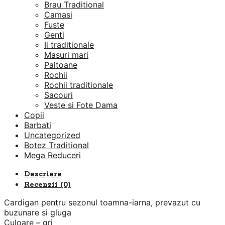
Brau Traditional
Camasi
Fuste
Genti
Ii traditionale
Masuri mari
Paltoane
Rochii
Rochii traditionale
Sacouri
Veste si Fote Dama
Copii
Barbati
Uncategorized
Botez Traditional
Mega Reduceri
Descriere
Recenzii (0)
Cardigan pentru sezonul toamna-iarna, prevazut cu
buzunare si gluga
Culoare – gri