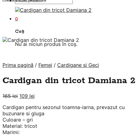
Caută
după:
0
Coș
Nu ai niciun produs în coș.
Prima pagină
/
Femei
/
Cardigane si Geci
Cardigan din tricot Damiana 2
Prețul
Prețul
165
lei
109
lei
inițial
curent
Cardigan pentru sezonul toamna-iarna, prevazut cu
a
este:
buzunare si gluga
fost:
109 lei.
Culoare – gri
165 lei.
Material: tricot
Marimi: