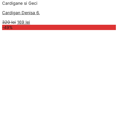
Cardigane si Geci
Cardigan Denisa 6.
Prețul
Prețul
320
lei
169
lei
inițial
curent
-49%
a
este:
fost:
169 lei.
320 lei.