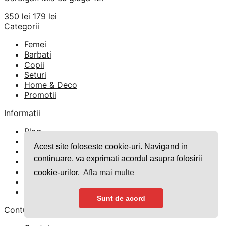
Prețul
Prețul
350
lei
179
lei
inițial
curent
Categorii
a
este:
Femei
fost:
179 lei.
Barbati
350 lei.
Copii
Seturi
Home & Deco
Promotii
Informatii
Blog
Despre Noi
Acest site foloseste cookie-uri. Navigand in
Contact
continuare, va exprimati acordul asupra folosirii
Întrebări Frecvente
GDPR
cookie-urilor.
Afla mai multe
TERMENI SI CONDITII
Politica Cookies
Sunt de acord
Contul meu