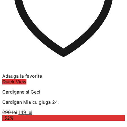
Adauga la favorite
Quick View
Cardigane si Geci
Cardigan Mia cu gluga 24.
Prețul
Prețul
290
lei
149
lei
inițial
curent
-52%
a
este: