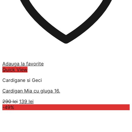
Adauga la favorite
Quick View
Cardigane si Geci
Cardigan Mia cu gluga 16.
Prețul
Prețul
290
lei
139
lei
inițial
curent
-49%
a
este:
fost:
139 lei.
290 lei.