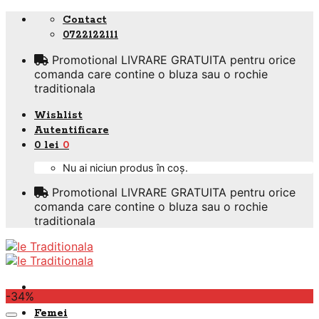
Skip
Contact
to
0722122111
content
Promotional LIVRARE GRATUITA pentru orice
comanda care contine o bluza sau o rochie
traditionala
Wishlist
Autentificare
0
lei
0
Nu ai niciun produs în coș.
Promotional LIVRARE GRATUITA pentru orice
comanda care contine o bluza sau o rochie
traditionala
-34%
Femei