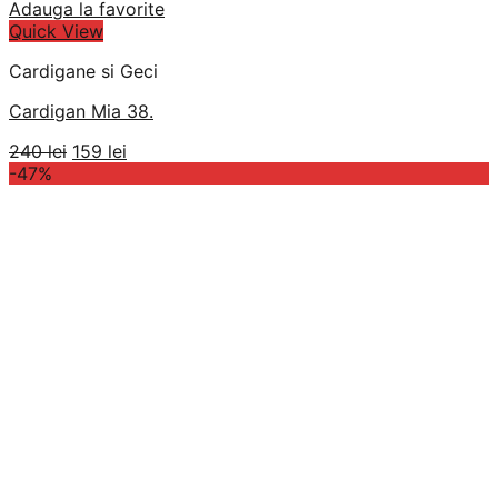
Adauga la favorite
Quick View
Cardigane si Geci
Cardigan Mia 38.
Prețul
Prețul
240
lei
159
lei
inițial
curent
-47%
a
este:
fost:
159 lei.
240 lei.