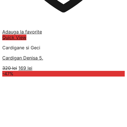
Adauga la favorite
Quick View
Cardigane si Geci
Cardigan Denisa 5.
Prețul
Prețul
320
lei
169
lei
inițial
curent
-47%
a
este:
fost:
169 lei.
320 lei.