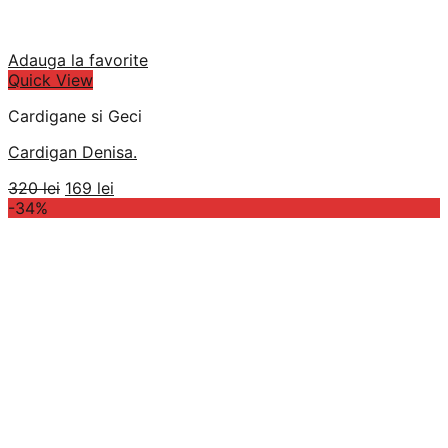
Adauga la favorite
Quick View
Cardigane si Geci
Cardigan Denisa.
Prețul
Prețul
320
lei
169
lei
inițial
curent
-34%
a
este:
fost:
169 lei.
320 lei.