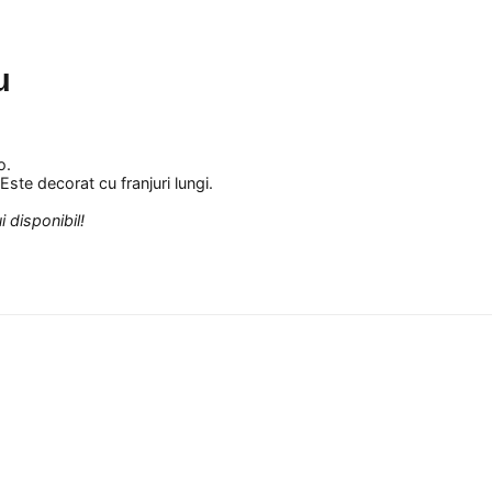
u
o.
ste decorat cu franjuri lungi.
 disponibil!