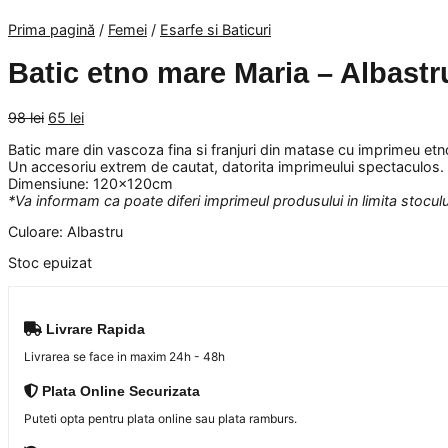
Prima pagină
/
Femei
/
Esarfe si Baticuri
Batic etno mare Maria – Albastr
Prețul
Prețul
98
lei
65
lei
inițial
curent
Batic mare din vascoza fina si franjuri din matase cu imprimeu etn
a
este:
Un accesoriu extrem de cautat, datorita imprimeului spectaculos. E
fost:
65 lei.
Dimensiune: 120x120cm
98 lei.
*Va informam ca poate diferi imprimeul produsului in limita stocului
Culoare: Albastru
Stoc epuizat
Livrare Rapida
Livrarea se face in maxim 24h - 48h
Plata Online Securizata
Puteti opta pentru plata online sau plata ramburs.