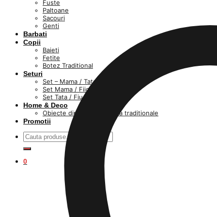
Fuste
Paltoane
Sacouri
Genti
Barbati
Copii
Baieti
Fetite
Botez Traditional
Seturi
Set – Mama / Tata / fiica / fiu
Set Mama / Fiica
Set Tata / Fiu
Home & Deco
Obiecte din lut si ceramica traditionale
Promotii
Caută
după:
0